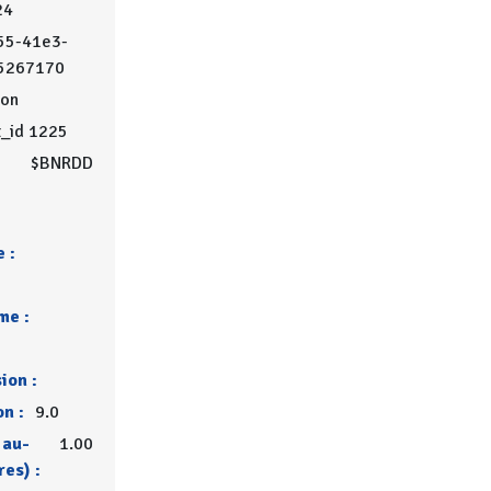
24
55-41e3-
5267170
on
t_id 1225
$BNRDD
 :
me :
ion :
on :
9.0
 au-
1.00
res) :