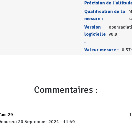
Précision de l'altitude
Qualification de la
M
mesure :
s
Version
openradiat
logicielle
v0.9
:
Valeur mesure :
0.37
Commentaires :
Yann29
T
Vendredi 20 September 2024 - 11:49