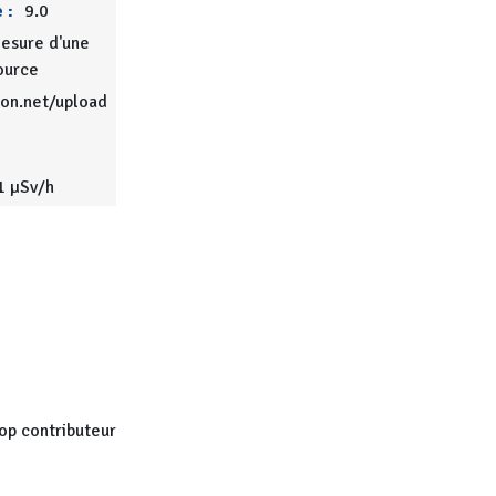
 :
9.0
esure d'une
ource
ion.net/upload
1 µSv/h
op contributeur