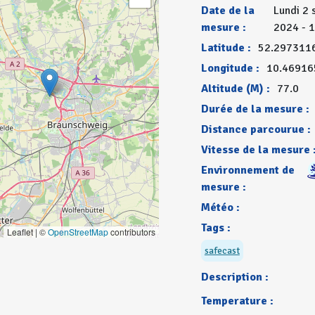
Date de la
Lundi 2
mesure :
2024 - 
Latitude :
52.297311
Longitude :
10.46916
Altitude (M) :
77.0
Durée de la mesure :
Distance parcourue :
Vitesse de la mesure 
Environnement de
mesure :
Météo :
Tags :
Leaflet | ©
OpenStreetMap
contributors
safecast
Description :
Temperature :