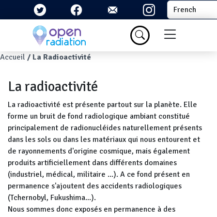
Aller au contenu principal
Select your la
Menu du com
Fil d'Ariane
Accueil
La Radioactivité
La radioactivité
La radioactivité est présente partout sur la planète. Elle
forme un bruit de fond radiologique ambiant constitué
principalement de radionucléides naturellement présents
dans les sols ou dans les matériaux qui nous entourent et
de rayonnements d'origine cosmique, mais également
produits artificiellement dans différents domaines
(industriel, médical, militaire ...). A ce fond présent en
permanence s'ajoutent des accidents radiologiques
(Tchernobyl, Fukushima...).
Nous sommes donc exposés en permanence à des