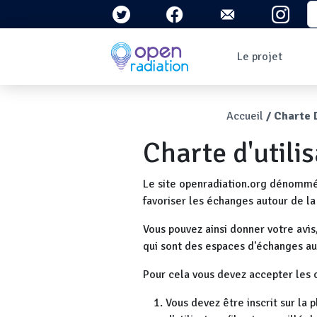
Aller au contenu principal
S
Navigation 
Le projet
Qui sommes-nous ?
Le contexte
Fil d'Ari
Accueil
Charte D
Qu'est-ce que la
radioactivité ?
Charte d'utili
Question/Réponses
Lettres
d'information
Le site openradiation.org dénommé 
favoriser les échanges autour de la
Vous pouvez ainsi donner votre avis
qui sont des espaces d'échanges au 
Pour cela vous devez accepter les c
Vous devez être inscrit sur la