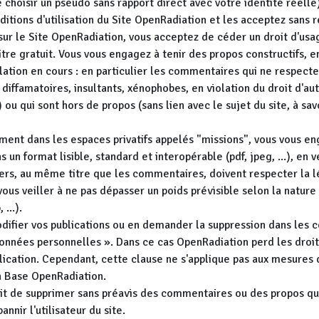
 de choisir un pseudo sans rapport direct avec votre identité réell
itions d'utilisation du Site OpenRadiation et les acceptez sans r
ur le Site OpenRadiation, vous acceptez de céder un droit d'usag
itre gratuit. Vous vous engagez à tenir des propos constructifs, en
slation en cours : en particulier les commentaires qui ne respecte
diffamatoires, insultants, xénophobes, en violation du droit d'aut
.) ou qui sont hors de propos (sans lien avec le sujet du site, à sa
ment dans les espaces privatifs appelés "missions", vous vous en
s un format lisible, standard et interopérable (pdf, jpeg, ...), en ve
chiers, au même titre que les commentaires, doivent respecter la
, vous veiller à ne pas dépasser un poids prévisible selon la natur
...).
fier vos publications ou en demander la suppression dans les co
onnées personnelles ». Dans ce cas OpenRadiation perd les droits
blication. Cependant, cette clause ne s'applique pas aux mesures 
la Base OpenRadiation.
it de supprimer sans préavis des commentaires ou des propos qui
annir l'utilisateur du site.