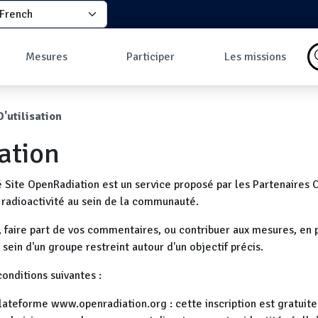
elect your language
principale
Mesures
Participer
Les missions
Pourquoi faire des
Comment participer
Qu'est-ce qu'une
mesures ?
?
mission ?
ane
'utilisation
Les données
Comment prendre
Missions en cours
Carte des mesures
une mesure ?
Les missions
sation
au sol
Pourquoi rejoindre
Carte des mesures
la communauté ?
en vol
Développeurs
Site OpenRadiation est un service proposé par les Partenaires 
Tableau de bord
Mesures les plus
 radioactivité au sein de la communauté.
commentées
, faire part de vos commentaires, ou contribuer aux mesures, en p
sein d'un groupe restreint autour d'un objectif précis.
onditions suivantes :
 plateforme www.openradiation.org : cette inscription est gratuit