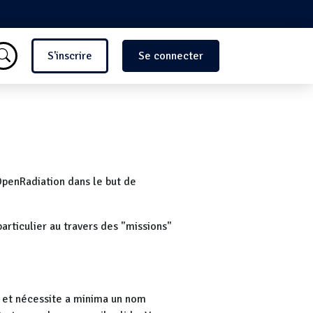
Menu du compte de l'utilisate
S'inscrire
Se connecter
OpenRadiation dans le but de
articulier au travers des "missions"
e et nécessite a minima un nom