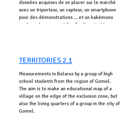
données acquises de se placer sur le marché
chargée,
avec un triporteur, un capteur, un smartphone
que votre téléphone dispose de la
pour des démonstrations ... et un kakémono
dernière version de l’application,
sur lequel on pourrait lire "radioactivité
ambiante, ici : " et un sticker avec le chiffre.
Et c'est parti pour aller faire des mesures, à 1
Avec OpenRadiation mesurez vous meme la
mètre au-dessus du sol et de préférence à
radioactivité dans votre environnement.
l’extérieur ! Dans la mesure du possible, merci
de faire plusieurs mesures en différents points
TERRITORIES 2.1
de chaque commune afin de pouvoir calculer
ultérieurement des moyennes fiables et de les
Measurements in Belarus by a group of high
publier sur le site en utilisant le tag :
school students from the region of Gomel.
#corale
.
The aim is to make an educational map of a
village on the edge of the exclusion zone, but
Pour plus d’information, découvrez le site web
also the living quarters of a group in the city of
Rayonnements ionisants, exposome multi-
Gomel.
expositions et risques de cancer et autres
maladies chroniques - Constances
et l'
Etude
CORALE
.