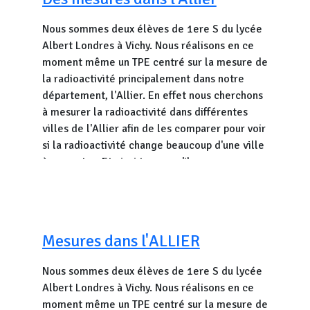
Nous sommes deux élèves de 1ere S du lycée
Albert Londres à Vichy. Nous réalisons en ce
moment même un TPE centré sur la mesure de
la radioactivité principalement dans notre
département, l'Allier. En effet nous cherchons
à mesurer la radioactivité dans différentes
villes de l'Allier afin de les comparer pour voir
si la radioactivité change beaucoup d'une ville
à une autre. Et ainsi trouver s'il a y a une cause
géologique dernière ce phénomène. Nous
allons aussi comparer différents appareils de
mesure : deux capteurs OpenRadiation, un
capteur Safecast associés à des mesures avec
Nous mettrons cette courbe à jour
Mesures dans l'ALLIER
des Canary qui mesurent le radon.
régulièrement. Ci-dessus la mise à jour du
29/06/2026.
Nous sommes deux élèves de 1ere S du lycée
Albert Londres à Vichy. Nous réalisons en ce
Vacances? Vous avez dit vacances?
moment même un TPE centré sur la mesure de