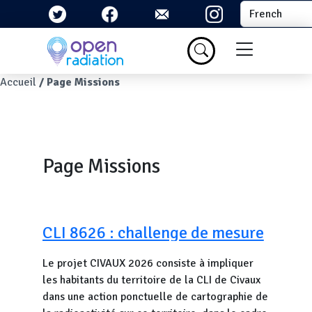
Aller au contenu principal
Select your la
Menu du com
Fil d'Ariane
Accueil
Page Missions
Page Missions
CLI 8626 : challenge de mesure
citoyenne
Le projet CIVAUX 2026 consiste à impliquer
les habitants du territoire de la CLI de Civaux
dans une action ponctuelle de cartographie de