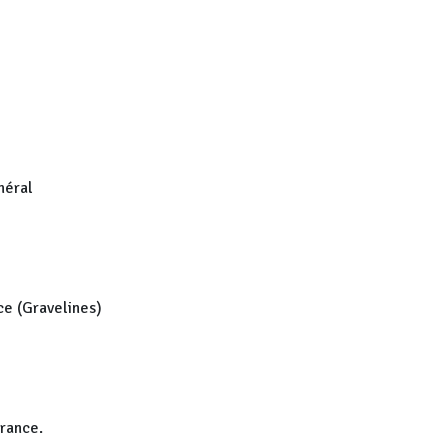
néral
ce (Gravelines)
rance.