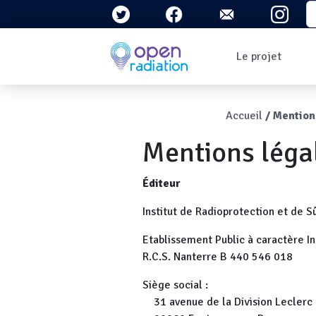
Aller au contenu principal
S
Navigation 
Le projet
Qui sommes-nous ?
Le contexte
Fil d'Ari
Accueil
Mention
Qu'est-ce que la
radioactivité ?
Mentions léga
Question/Réponses
Lettres
d'information
Éditeur
Institut de Radioprotection et de S
Etablissement Public à caractère I
R.C.S. Nanterre B 440 546 018
Siège social :
31 avenue de la Division Leclerc