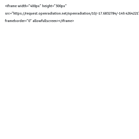
<iframe width="400px" height="300px"
src="https://request.openradiation.net/openradiation/10/-17.6832784/-149.4264221
frameborder="0" allowfullscreen></iframe>