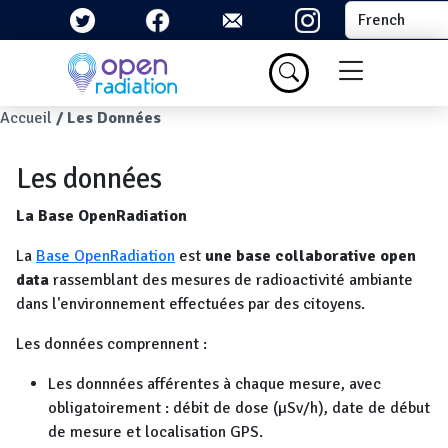
Aller au contenu principal
Select your la
Menu du com
Fil d'Ariane
Accueil
Les Données
Les données
La Base OpenRadiation
La
Base OpenRadiation
est
une base collaborative open
data
rassemblant des mesures de radioactivité ambiante
dans l'environnement effectuées par des citoyens.
Les données comprennent :
Les donnnées afférentes à chaque mesure, avec
obligatoirement : débit de dose (µSv/h), date de début
de mesure et localisation GPS.