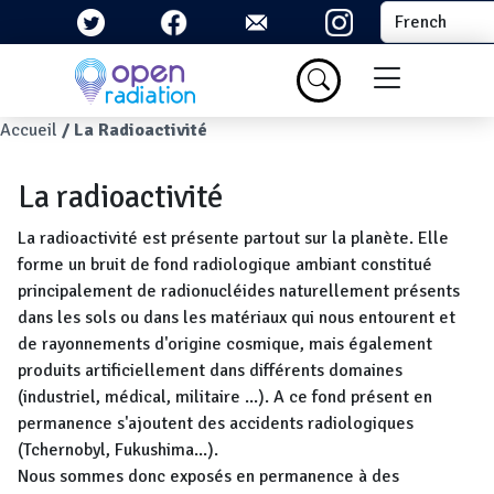
Aller au contenu principal
Select your la
Menu du com
Fil d'Ariane
Accueil
La Radioactivité
La radioactivité
La radioactivité est présente partout sur la planète. Elle
forme un bruit de fond radiologique ambiant constitué
principalement de radionucléides naturellement présents
dans les sols ou dans les matériaux qui nous entourent et
de rayonnements d'origine cosmique, mais également
produits artificiellement dans différents domaines
(industriel, médical, militaire ...). A ce fond présent en
permanence s'ajoutent des accidents radiologiques
(Tchernobyl, Fukushima...).
Nous sommes donc exposés en permanence à des