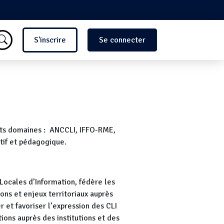
Menu du compte de l'utilisate
S'inscrire
Se connecter
ents domaines : ANCCLI, IFFO-RME,
tif et pédagogique.
ocales d’Information, fédère les
ons et enjeux territoriaux auprès
r et favoriser l’expression des CLI
ions auprès des institutions et des