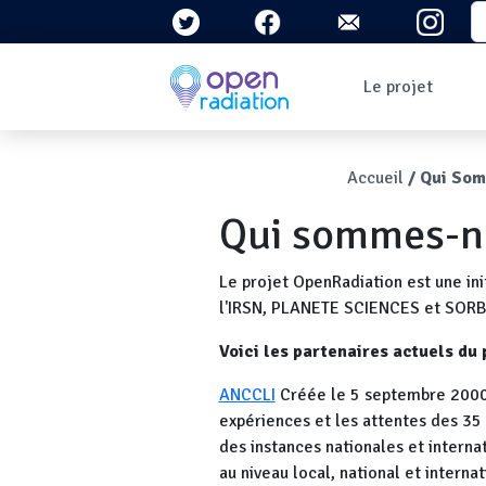
Aller au contenu principal
S
Navigation 
Le projet
Qui sommes-nous ?
Le contexte
Fil d'Ari
Accueil
Qui Som
Qu'est-ce que la
radioactivité ?
Qui sommes-n
Question/Réponses
Lettres
d'information
Le projet OpenRadiation est une ini
l'IRSN, PLANETE SCIENCES et SORBONN
Voici les partenaires actuels du 
ANCCLI
Créée le 5 septembre 2000,
expériences et les attentes des 35 
des instances nationales et internat
au niveau local, national et intern