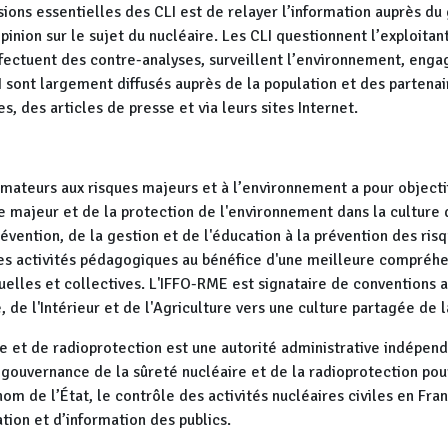
sions essentielles des CLI est de relayer l’information auprès du 
opinion sur le sujet du nucléaire. Les CLI questionnent l’exploit
ffectuent des contre-analyses, surveillent l’environnement, engag
 sont largement diffusés auprès de la population et des partenair
s, des articles de presse et via leurs sites Internet.
ormateurs aux risques majeurs et à l’environnement a pour objectif
 majeur et de la protection de l'environnement dans la culture d
révention, de la gestion et de l'éducation à la prévention des r
 les activités pédagogiques au bénéfice d'une meilleure compréhe
elles et collectives. L'IFFO-RME est signataire de conventions 
, de l'Intérieur et de l'Agriculture vers une culture partagée de 
re et de radioprotection est une autorité administrative indépend
a gouvernance de la sûreté nucléaire et de la radioprotection pou
u nom de l’État, le contrôle des activités nucléaires civiles en Fr
tion et d’information des publics.