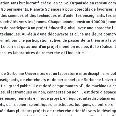
iation sans but lucratif, créée en 1962. Organisée en réseau co
 80 permanents. Planète Sciences a pour objectifs de favoriser, 
e des sciences et des techniques et d'aider les enseignants, les a
s activités vers les jeunes. Chaque année, environ 100000 jeunes
 de participer à un projet éducatif global, avec une approche lud
 techniques. Au-delà d'une découverte et d'une meilleure compr
met, par une participation active, de passer de la théorie à la pr
 Le pari est qu'autour d'un projet mené en équipe, ils le réalise
dans les laboratoires de recherche et l'industrie.
 de Sorbonne Universités est un laboratoire interdisciplinaire coll
nseignants, de chercheurs et de personnels de Sorbonne Univers
 et au grand public. Il est doté d'imprimantes 3D, de machines à
es, électroniques ou non, connectés ou non. Il est doté d’espaces
es enseignements en mode projet, en équipe, interdisciplinaires 
s, qu'ils soient scientifiques, artistiques, ludiques, ou entrep
uée dans plusieurs projets de recherche orientés vers le dévelo