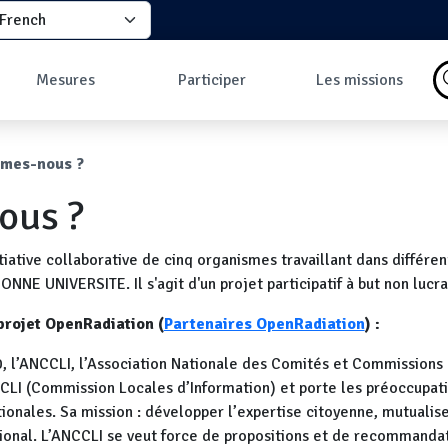
elect your language
principale
Mesures
Participer
Les missions
Pourquoi faire des
Comment participer
Qu'est-ce qu'une
mesures ?
?
mission ?
ane
mes-nous ?
Les données
Comment prendre
Missions en cours
Carte des mesures
une mesure ?
Les missions
ous ?
au sol
Pourquoi rejoindre
Carte des mesures
la communauté ?
en vol
Développeurs
tiative collaborative de cinq organismes travaillant dans différ
Tableau de bord
Mesures les plus
E UNIVERSITE. Il s'agit d'un projet participatif à but non lucra
commentées
projet OpenRadiation (
Partenaires OpenRadiation
) :
 l’ANCCLI, l’Association Nationale des Comités et Commissions L
CLI (Commission Locales d’Information) et porte les préoccupati
ionales. Sa mission : développer l’expertise citoyenne, mutualise
ational. L’ANCCLI se veut force de propositions et de recommandat