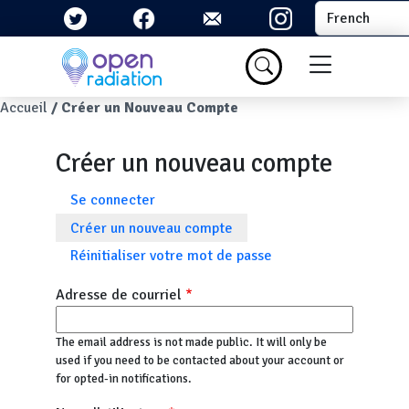
Aller au contenu principal
Select your la
Menu du com
Fil d'Ariane
Accueil
Créer un Nouveau Compte
Créer un nouveau compte
Onglets principaux
Se connecter
Créer un nouveau compte
Réinitialiser votre mot de passe
Adresse de courriel
The email address is not made public. It will only be
used if you need to be contacted about your account or
for opted-in notifications.