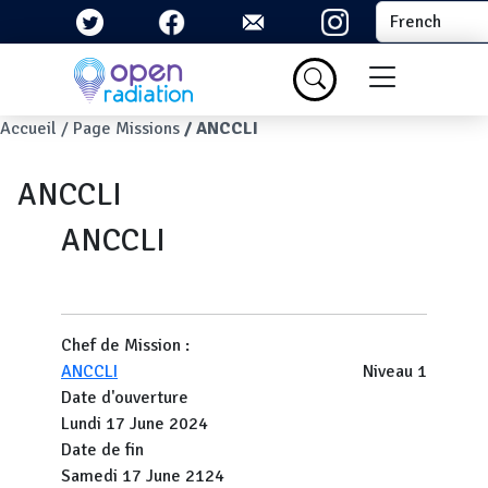
Aller au contenu principal
Select your la
Menu du com
Fil d'Ariane
Accueil
Page Missions
ANCCLI
ANCCLI
ANCCLI
Chef de Mission :
ANCCLI
Niveau 1
Date d'ouverture
Lundi 17 June 2024
Date de fin
Samedi 17 June 2124