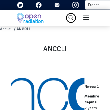
Aller au contenu principal
Select your la
Menu du com
Fil d'Ariane
Accueil
ANCCLI
ANCCLI
Niveau 1
Membre
depuis
2 years