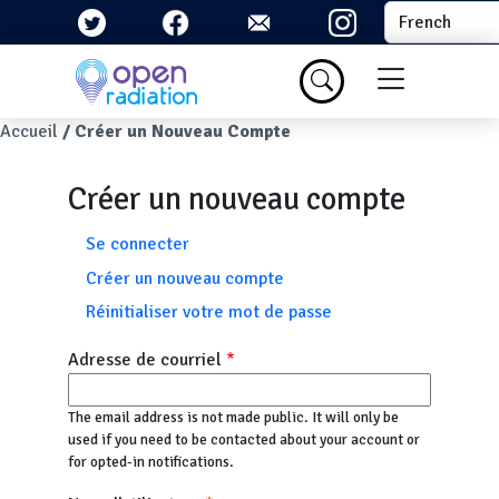
Aller au contenu principal
Select your la
Menu du com
Fil d'Ariane
Accueil
Créer un Nouveau Compte
Créer un nouveau compte
Onglets principaux
Se connecter
Créer un nouveau compte
Réinitialiser votre mot de passe
Adresse de courriel
The email address is not made public. It will only be
used if you need to be contacted about your account or
for opted-in notifications.