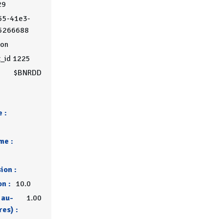
29
55-41e3-
5266688
on
t_id 1225
$BNRDD
 :
me :
ion :
on :
10.0
 au-
1.00
res) :