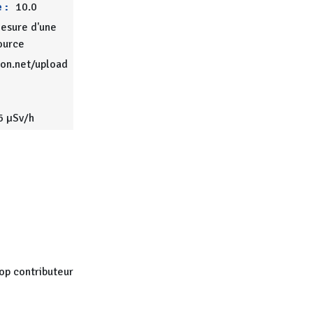
 :
10.0
esure d'une
ource
ion.net/upload
6 µSv/h
op contributeur