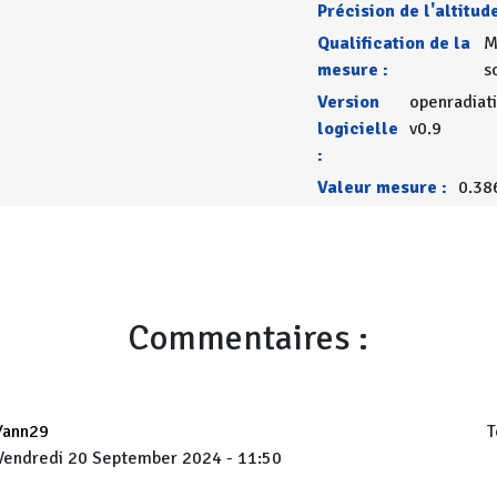
Précision de l'altitude
Qualification de la
M
mesure :
s
Version
openradiat
logicielle
v0.9
:
Valeur mesure :
0.38
Commentaires :
Yann29
T
Vendredi 20 September 2024 - 11:50