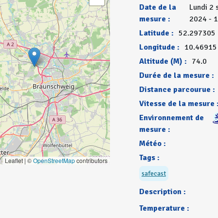
Date de la
Lundi 2
mesure :
2024 - 
Latitude :
52.297305
Longitude :
10.46915
Altitude (M) :
74.0
Durée de la mesure :
Distance parcourue :
Vitesse de la mesure 
Environnement de
mesure :
Météo :
Tags :
Leaflet | ©
OpenStreetMap
contributors
safecast
Description :
Temperature :