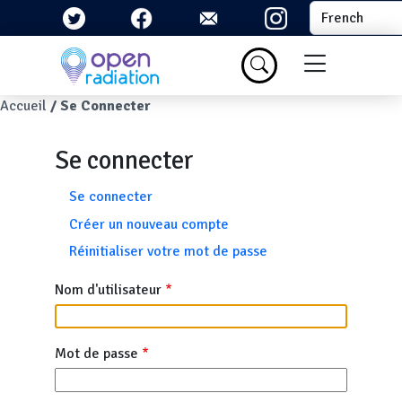
Aller au contenu principal
Select your la
Menu du com
Fil d'Ariane
Accueil
Se Connecter
Se connecter
Onglets principaux
Se connecter
Créer un nouveau compte
Réinitialiser votre mot de passe
Nom d'utilisateur
Mot de passe