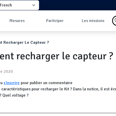
elect your language
principale
Mesures
Participer
Les missions
Pourquoi faire des
Comment participer
Qu'est-ce qu'une
mesures ?
?
mission ?
ane
 Recharger Le Capteur ?
Les données
Comment prendre
Missions en cours
Carte des mesures
une mesure ?
Les missions
t recharger le capteur ?
au sol
Pourquoi rejoindre
Carte des mesures
la communauté ?
en vol
Développeurs
Tableau de bord
ne 2020
Mesures les plus
commentées
ou
s'inscrire
pour publier un commentaire
 caractéristiques pour recharger le Kit ? Dans la notice, il est éc
? Quel voltage ?