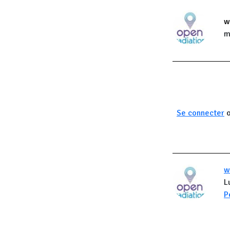
w
m
Se connecter
w
L
P