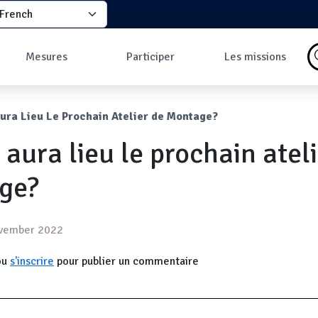
elect your language
principale
Mesures
Participer
Les missions
Pourquoi faire des
Comment participer
Qu'est-ce qu'une
mesures ?
?
mission ?
ane
ura Lieu Le Prochain Atelier de Montage?
Les données
Comment prendre
Missions en cours
Carte des mesures
une mesure ?
Les missions
aura lieu le prochain ateli
au sol
Pourquoi rejoindre
Carte des mesures
la communauté ?
en vol
Développeurs
ge?
Tableau de bord
Mesures les plus
commentées
ovember 2022
ou
s'inscrire
pour publier un commentaire