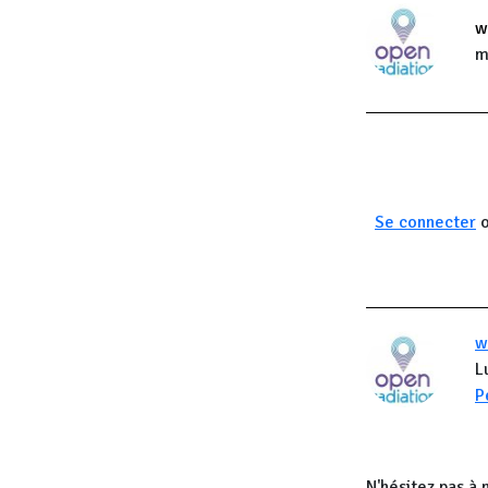
w
m
Se connecter
w
L
P
N'hésitez pas à