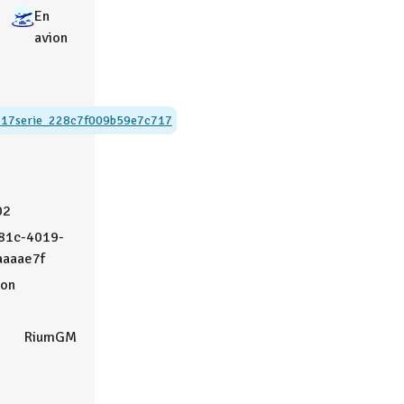
En
avion
717
serie_228c7f009b59e7c717
02
81c-4019-
aaaae7f
on
RiumGM