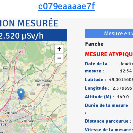
c079eaaaae7f
TION MESURÉE
Mesure en 
2.520 µSv/h
Fanche
+
MESURE ATYPIQU
−
Date de la
Jeudi 
mesure :
12:54
Latitude :
49.001560
Longitude :
2.579395
Altitude (M) :
149.0
Durée de la mesure
:
Distance parcourue :
Vitesse de la mesure 