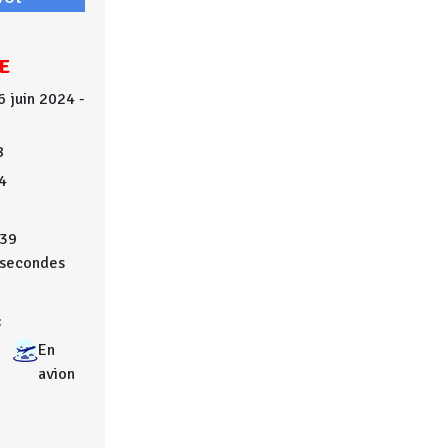
E
6 juin 2024 -
8
4
39
secondes
:
En
avion