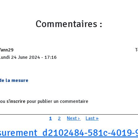
Commentaires :
Yann29
T
Lundi 24 June 2024 - 17:16
 de la mesure
ou
s'inscrire
pour publier un commentaire
n
Page courante
Page
Page suivante
Dernière page
1
2
Next ›
Last »
urement_d2102484-581c-4019-