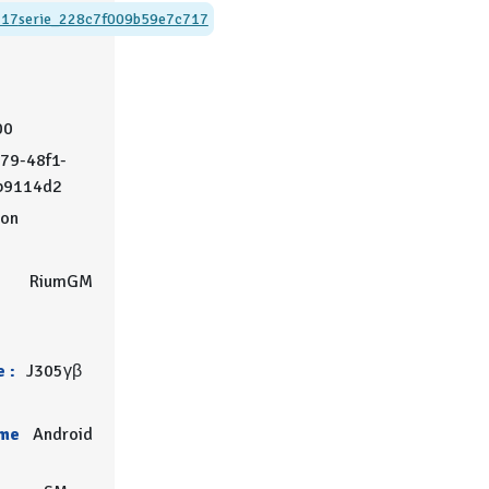
717
serie_228c7f009b59e7c717
00
79-48f1-
b9114d2
on
RiumGM
 :
J305γβ
rme
Android