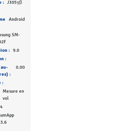
 :
J305γβ
rme
Android
msung SM-
02F
ion :
9.0
on :
 au-
0.00
res) :
 :
Mesure en
vol
4
iumApp
.3.6