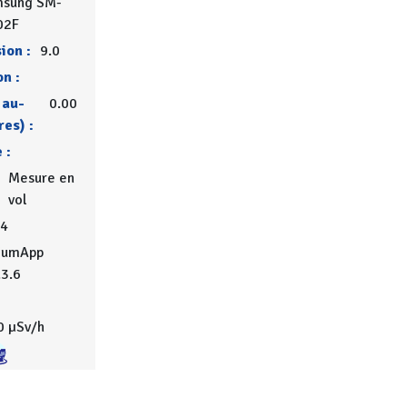
msung SM-
02F
ion :
9.0
on :
 au-
0.00
res) :
 :
Mesure en
vol
4
iumApp
.3.6
0 µSv/h