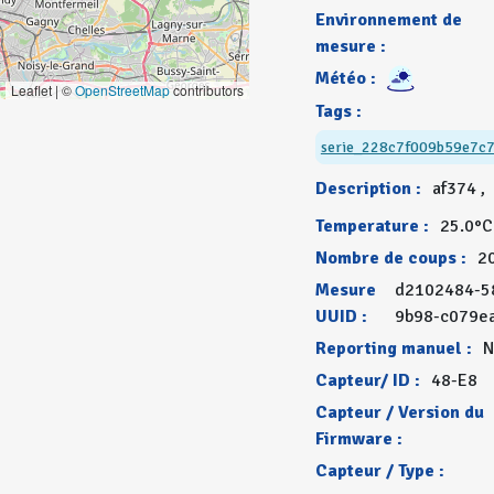
Environnement de
mesure :
Météo :
Leaflet | ©
OpenStreetMap
contributors
Tags :
serie_228c7f009b59e7c
Description :
af374 ,
Temperature :
25.0°C
Nombre de coups :
2
Mesure
d2102484-5
UUID :
9b98-c079e
Reporting manuel :
N
Capteur/ ID :
48-E8
Capteur / Version du
Firmware :
Capteur / Type :