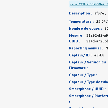
serie_228c7f009b59e7c
Description :
af374 ,
Temperature :
25.0°C
Nombre de coups :
2
Mesure
31a924f2-a9
UUID :
9a4d-a7256
Reporting manuel :
N
Capteur/ ID :
48-E8
Capteur / Version du
Firmware :
Capteur / Type :
Capteur / Type de tube
Smartphone / UUID :
Smartphone / Platfo
: