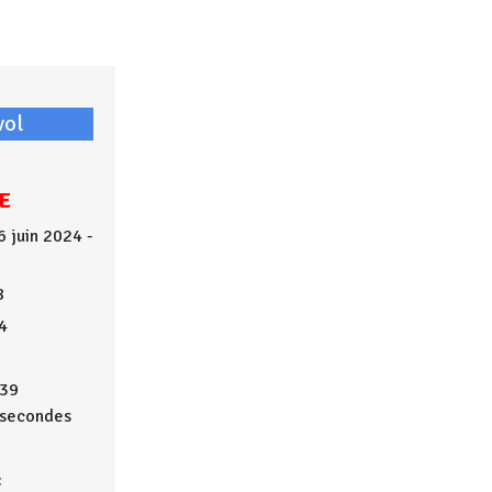
vol
E
6 juin 2024 -
8
4
39
secondes
: