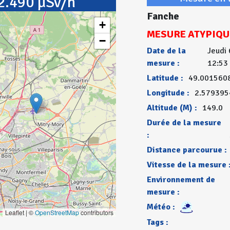
2.490 µSv/h
Fanche
+
MESURE ATYPIQU
−
Date de la
Jeudi 
mesure :
12:53
Latitude :
49.001560
Longitude :
2.579395
Altitude (M) :
149.0
Durée de la mesure
:
Distance parcourue :
Vitesse de la mesure 
Environnement de
mesure :
Météo :
Leaflet | ©
OpenStreetMap
contributors
Tags :