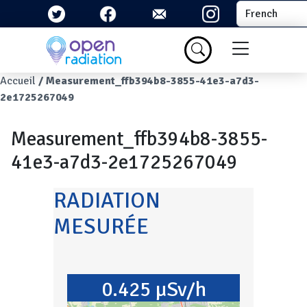
Aller au contenu principal
Select your la
Menu du com
Fil d'Ariane
Accueil
Measurement_ffb394b8-3855-41e3-a7d3-
2e1725267049
Measurement_ffb394b8-3855-
41e3-a7d3-2e1725267049
RADIATION
MESURÉE
0.425 µSv/h