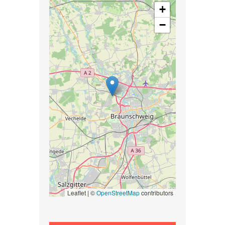
+
−
Leaflet | ©
OpenStreetMap
contributors