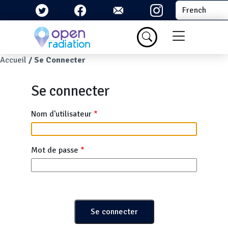
Aller au contenu principal
Select your la
Menu du com
Fil d'Ariane
Accueil
Se Connecter
Se connecter
Nom d'utilisateur
Mot de passe