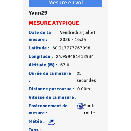
Mesure en vol
Yann29
MESURE ATYPIQUE
Date de la
Vendredi 3 juillet
mesure :
2026 - 16:34
Latitude :
60.317777767998
Longitude :
24.959481412934
Altitude (M) :
67.0
Durée de la mesure
25
:
secondes
Distance parcourue :
0.00m
Vitesse de la mesure :
Environnement de
Sur la
mesure :
route
Météo :
Tags :