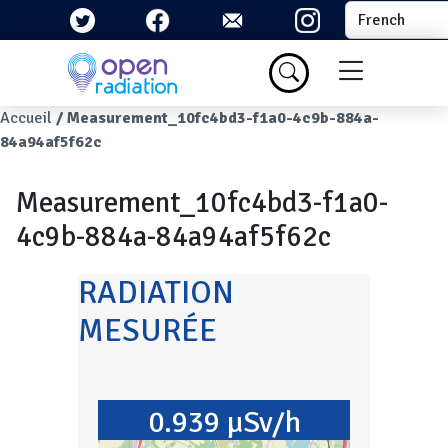
Aller au contenu principal
Select your la
Menu du com
Fil d'Ariane
Accueil
Measurement_10fc4bd3-f1a0-4c9b-884a-
84a94af5f62c
Measurement_10fc4bd3-f1a0-
4c9b-884a-84a94af5f62c
RADIATION
MESURÉE
0.939 µSv/h