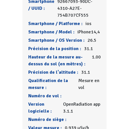
Smartphone
92667093-90DC-
/ UUID :
4310-A27E-
754B707CF555
Smartphone / Platforme :
ios
Smartphone / Model :
iPhone14,4
Smartphone / OS Version :
26.5
Précision de la position :
31.1
Hauteur de la mesure au-
1.00
dessus du sol (en mètres) :
Précision de l'altitude :
31.1
Qualification de la
Mesure en
mesure :
vol
Numéro de vol :
Version
OpenRadiation app
logicielle :
3.1.1
Numéro de siège :
Valeur mesure :
0.939 µSv/h