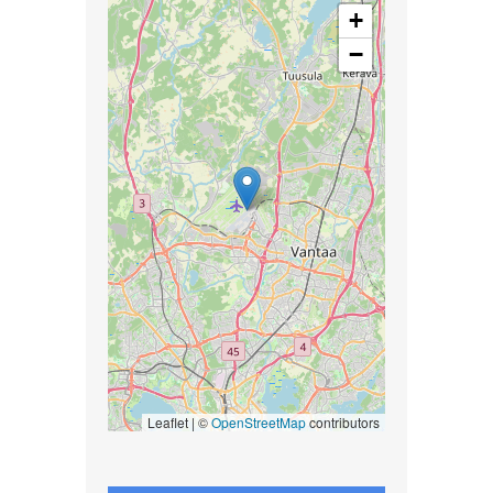
+
−
Leaflet | ©
OpenStreetMap
contributors