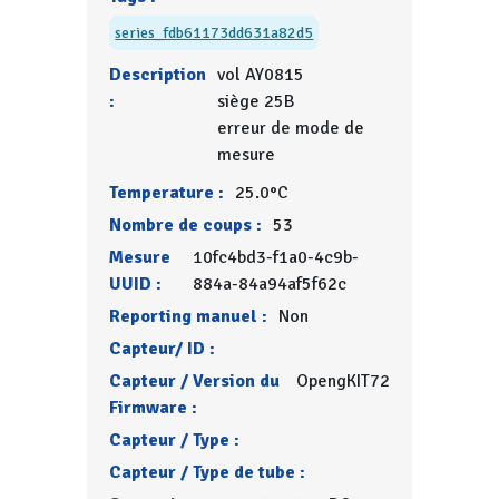
series_fdb61173dd631a82d5
Description
vol AY0815
:
siège 25B
erreur de mode de
mesure
Temperature :
25.0°C
Nombre de coups :
53
Mesure
10fc4bd3-f1a0-4c9b-
UUID :
884a-84a94af5f62c
Reporting manuel :
Non
Capteur/ ID :
Capteur / Version du
OpengKIT72
Firmware :
Capteur / Type :
Capteur / Type de tube :