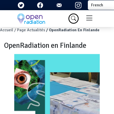
Aller au contenu principal
Select your la
Menu du com
Fil d'Ariane
Accueil
Page Actualités
OpenRadiation En Finlande
OpenRadiation en Finlande