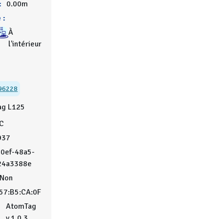
:
0.00m
 :
À
l'intérieur
96228
ag L125
°C
937
0ef-48a5-
24a3388e
Non
57:B5:CA:0F
u
AtomTag
v.1.0.3