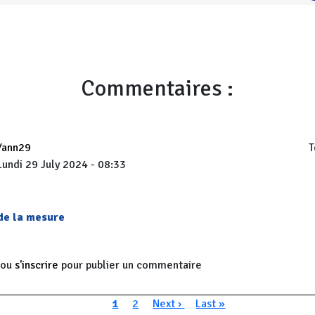
Commentaires :
Yann29
T
Lundi 29 July 2024 - 08:33
 de la mesure
ou
s'inscrire
pour publier un commentaire
n
Page courante
Page
Page suivante
Dernière page
1
2
Next ›
Last »