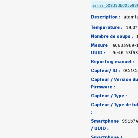
series_b08383b005e89
Description :
atomt
Temperature :
19.0
Nombre de coups :
Mesure
a0603969-
UUID :
9e46-53f63
Reporting manuel :
Capteur/ ID :
0C:1C:
Capteur / Version d
Firmware :
Capteur / Type :
Capteur / Type de tu
:
Smartphone
991b74
/ UUID :
Smartphone /