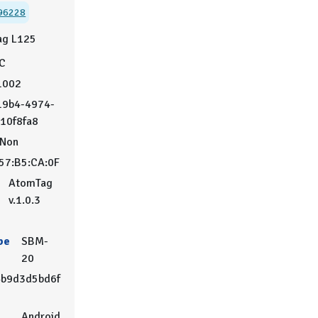
96228
ag L125
°C
1002
19b4-4974-
10f8fa8
Non
57:B5:CA:0F
u
AtomTag
v.1.0.3
be
SBM-
20
b9d3d5bd6f
Android