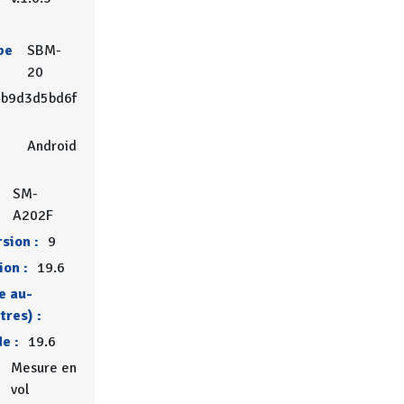
be
SBM-
20
b9d3d5bd6f
Android
SM-
A202F
sion :
9
ion :
19.6
e au-
tres) :
de :
19.6
Mesure en
vol