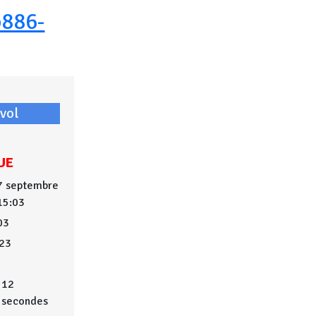
886-
vol
UE
7 septembre
15:03
03
23
12
secondes