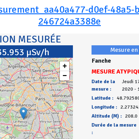
surement_aa40a477-d0ef-48a5-b
246724a3388e
TION MESURÉE
Mesure en 
35.953 µSv/h
Fanche
+
MESURE ATYPIQ
−
Date de la
Jeudi 1
mesure :
2020 - 
Latitude :
48.79258
Longitude :
2.27324
Altitude (M) :
208.0
Durée de la mesure
: