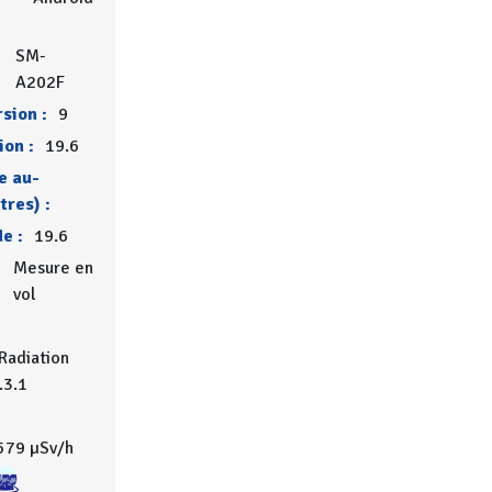
SM-
A202F
sion :
9
ion :
19.6
e au-
tres) :
de :
19.6
Mesure en
vol
Radiation
.3.1
579 µSv/h