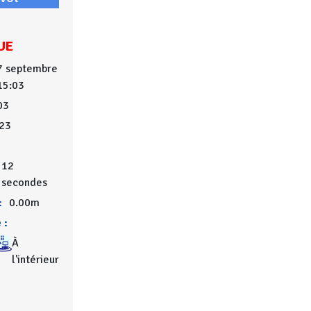
UE
7 septembre
15:03
03
23
12
secondes
:
0.00m
 :
À
l'intérieur