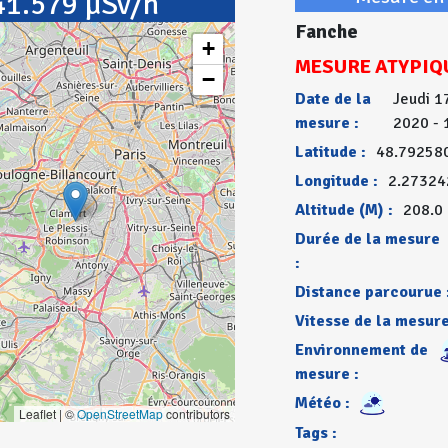
41.579 µSv/h
Fanche
+
MESURE ATYPIQ
−
Date de la
Jeudi 1
mesure :
2020 - 
Latitude :
48.79258
Longitude :
2.27324
Altitude (M) :
208.0
Durée de la mesure
:
Distance parcourue 
Vitesse de la mesure
Environnement de
mesure :
Météo :
Leaflet | ©
OpenStreetMap
contributors
Tags :