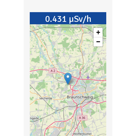
0.431 µSv/h
+
−