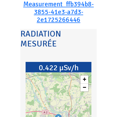
Measurement_ffb394b8-
3855-41e3-a7d3-
2e1725266446
RADIATION
MESURÉE
0.422 µSv/h
+
−