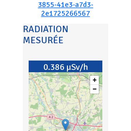
3855-41e3-a7d3-
2e1725266567
RADIATION
MESURÉE
0.386 µSv/h
+
−