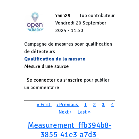
Yann29
Top contributeur
Vendredi 20 September
2024 - 11:50
Campagne de mesures pour qualification
de détecteurs
Qualification de la mesure
Mesure d'une source
Se connecter
ou
s'inscrire
pour publier
un commentaire
Pagination
Première page
Page précédente
Page
Page
Page courante
Page
« First
‹ Previous
1
2
3
4
Page suivante
Dernière page
Next ›
Last »
Measurement_ffb394b8-
3855-41e3-a7d3-