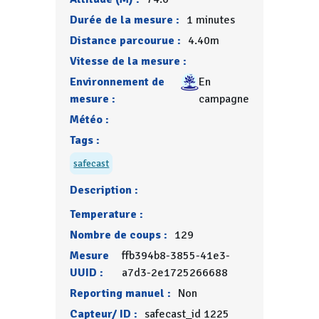
Durée de la mesure :
1 minutes
Distance parcourue :
4.40m
Vitesse de la mesure :
Environnement de
En
mesure :
campagne
Météo :
Tags :
safecast
Description :
Temperature :
Nombre de coups :
129
Mesure
ffb394b8-3855-41e3-
UUID :
a7d3-2e1725266688
Reporting manuel :
Non
Capteur/ ID :
safecast_id 1225