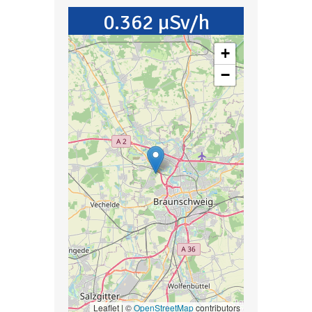
0.362 µSv/h
+
−
Leaflet | ©
OpenStreetMap
contributors