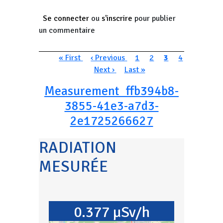
Se connecter
ou
s'inscrire
pour publier
un commentaire
Pagination
Première page
Page précédente
Page
Page
Page courante
Page
« First
‹ Previous
1
2
3
4
Page suivante
Dernière page
Next ›
Last »
Measurement_ffb394b8-
3855-41e3-a7d3-
2e1725266627
RADIATION
MESURÉE
0.377 µSv/h