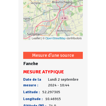
Leaflet | ©
OpenStreetMap
contributors
Mesure d'une source
Fanche
MESURE ATYPIQUE
Date de la
Lundi 2 septembre
mesure :
2024 - 10:44
Latitude :
52.297305
Longitude :
10.46915
Altitude (M) :
74.0