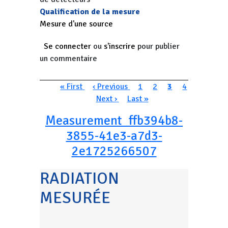
Qualification de la mesure
Mesure d'une source
Se connecter
ou
s'inscrire
pour publier
un commentaire
Pagination
Première page
Page précédente
Page
Page
Page courante
Page
« First
‹ Previous
1
2
3
4
Page suivante
Dernière page
Next ›
Last »
Measurement_ffb394b8-
3855-41e3-a7d3-
2e1725266507
RADIATION
MESURÉE