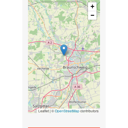
+
−
Leaflet | ©
OpenStreetMap
contributors