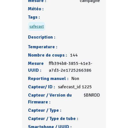
mesure :
campagne
Météo :
Tags :
safecast
Description :
Temperature :
Nombre de coups :
144
Mesure
ffb394b8-3855-41e3-
UUID :
a7d3-2e1725266386
Reporting manuel :
Non
Capteur/ ID :
safecast_id 1225
Capteur / Version du
$BNRDD
Firmware :
Capteur / Type :
Capteur / Type de tube :
Smartphone / UUID :