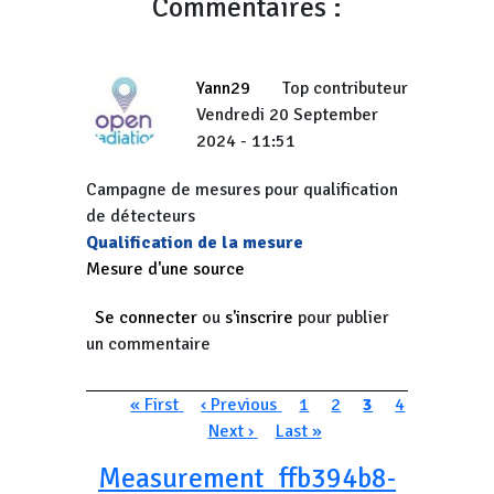
Commentaires :
Yann29
Top contributeur
Vendredi 20 September
2024 - 11:51
Campagne de mesures pour qualification
de détecteurs
Qualification de la mesure
Mesure d'une source
Se connecter
ou
s'inscrire
pour publier
un commentaire
Pagination
Première page
Page précédente
Page
Page
Page courante
Page
« First
‹ Previous
1
2
3
4
Page suivante
Dernière page
Next ›
Last »
Measurement_ffb394b8-