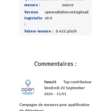
mesure :
source
Version
openradiation.net/upload
logicielle
v0.9
:
Valeur mesure :
0.422 µSv/h
Commentaires :
Yann29
Top contributeur
Vendredi 20 September
2024 - 11:51
Campagne de mesures pour qualification
de détecteurs