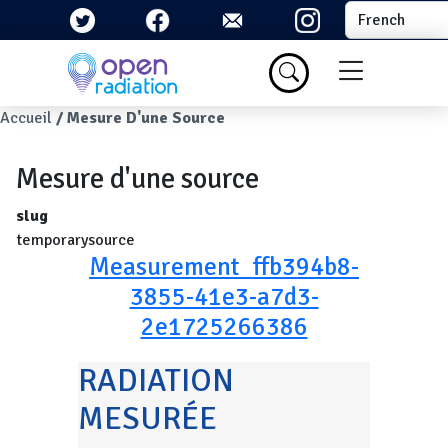
Aller au contenu principal
Select your la
Menu du com
Fil d'Ariane
Accueil
Mesure D'une Source
Mesure d'une source
slug
temporarysource
Measurement_ffb394b8-
3855-41e3-a7d3-
2e1725266386
RADIATION
MESURÉE