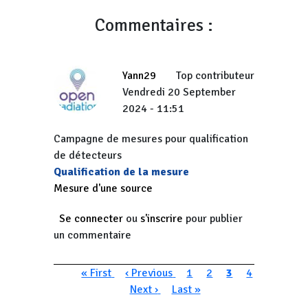
Commentaires :
Yann29
Top contributeur
Vendredi 20 September
2024 - 11:51
Campagne de mesures pour qualification
de détecteurs
Qualification de la mesure
Mesure d'une source
Se connecter
ou
s'inscrire
pour publier
un commentaire
Pagination
Première page
Page précédente
Page
Page
Page courante
Page
« First
‹ Previous
1
2
3
4
Page suivante
Dernière page
Next ›
Last »