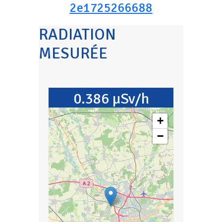
2e1725266688
RADIATION
MESURÉE
0.386 µSv/h
+
−