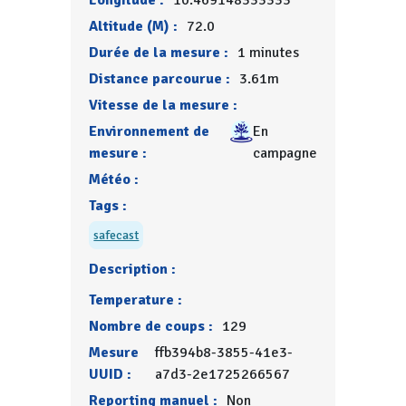
Longitude :
10.469148333333
Altitude (M) :
72.0
Durée de la mesure :
1 minutes
Distance parcourue :
3.61m
Vitesse de la mesure :
Environnement de
En
mesure :
campagne
Météo :
Tags :
safecast
Description :
Temperature :
Nombre de coups :
129
Mesure
ffb394b8-3855-41e3-
UUID :
a7d3-2e1725266567
Reporting manuel :
Non