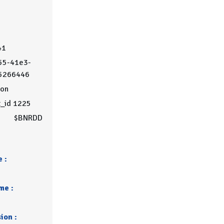
41
55-41e3-
5266446
on
t_id 1225
$BNRDD
 :
me :
ion :