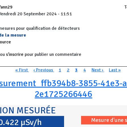
Yann29
T
Vendredi 20 September 2024 - 11:51
sures pour qualification de détecteurs
 de la mesure
source
ou
s'inscrire
pour publier un commentaire
n
Première page
Page précédente
Page
Page
Page courante
Page
Page suivante
Dernière
« First
‹ Previous
1
2
3
4
Next ›
Last »
surement_ffb394b8-3855-41e3-a
2e1725266446
TION MESURÉE
Mesure d'une 
0.422 µSv/h