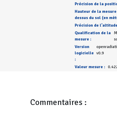
Précision de la positi
Hauteur de la mesure
dessus du sol (en mèt
Précision de l'altitude
Qualification de la
M
mesure :
s
Version
openradiat
logicielle
v0.9
:
Valeur mesure :
0.42
Commentaires :