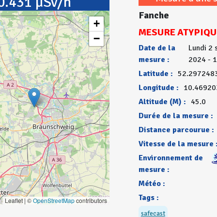
0.431 µSv/h
Fanche
+
MESURE ATYPIQU
−
Date de la
Lundi 2
mesure :
2024 - 
Latitude :
52.297248
Longitude :
10.4692
Altitude (M) :
45.0
Durée de la mesure :
Distance parcourue :
Vitesse de la mesure 
Environnement de
mesure :
Météo :
Tags :
Leaflet | ©
OpenStreetMap
contributors
safecast