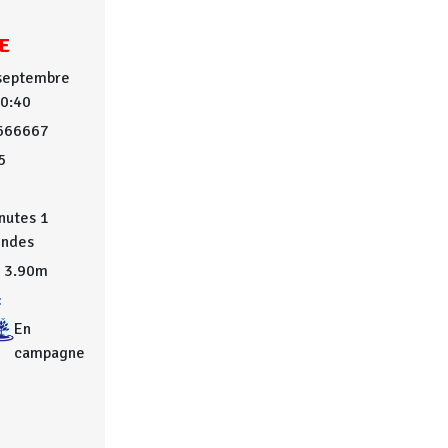
E
 septembre
10:40
666667
5
nutes 1
ondes
3.90m
:
En
campagne