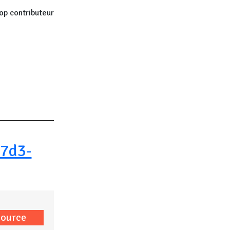
op contributeur
 page
7d3-
source