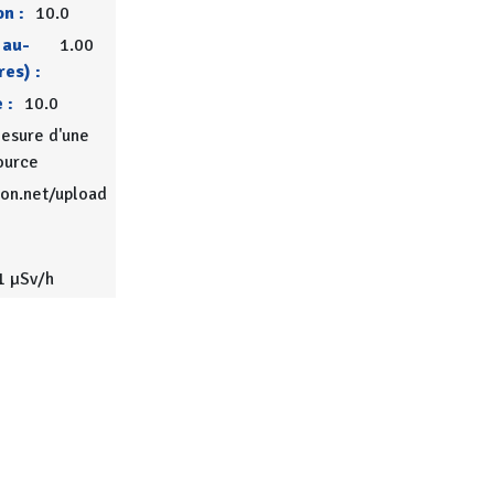
on :
10.0
 au-
1.00
res) :
 :
10.0
esure d'une
ource
ion.net/upload
1 µSv/h