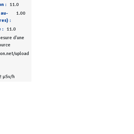
on :
11.0
 au-
1.00
res) :
 :
11.0
esure d'une
ource
ion.net/upload
2 µSv/h