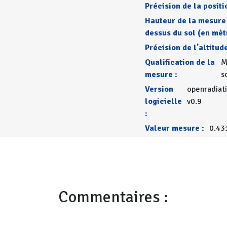
Précision de la positi
Hauteur de la mesure
dessus du sol (en mèt
Précision de l'altitude
Qualification de la
M
mesure :
s
Version
openradiat
logicielle
v0.9
:
Valeur mesure :
0.43
Commentaires :