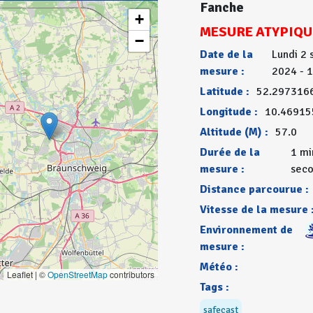
Fanche
+
MESURE ATYPIQU
−
Date de la
Lundi 2
mesure :
2024 - 
Latitude :
52.297316
Longitude :
10.46915
Altitude (M) :
57.0
Durée de la
1 mi
mesure :
sec
Distance parcourue :
Vitesse de la mesure 
Environnement de
mesure :
Météo :
Leaflet | ©
OpenStreetMap
contributors
Tags :
safecast