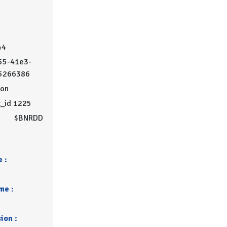
44
55-41e3-
5266386
on
t_id 1225
$BNRDD
 :
me :
ion :