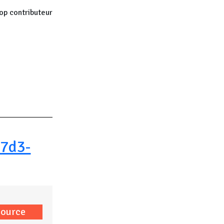
op contributeur
 page
7d3-
source