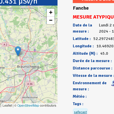
0.431 µSv/h
Fanche
+
MESURE ATYPIQU
−
Date de la
Lundi 2
mesure :
2024 - 
Latitude :
52.297248
Longitude :
10.4692
Altitude (M) :
45.0
Durée de la mesure :
Distance parcourue :
Vitesse de la mesure 
Environnement de
mesure :
Météo :
Tags :
Leaflet | ©
OpenStreetMap
contributors
safecast