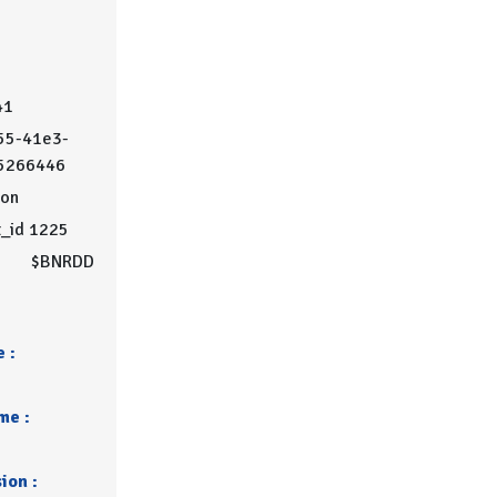
41
55-41e3-
5266446
on
t_id 1225
$BNRDD
 :
me :
ion :