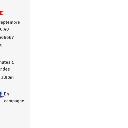
E
 septembre
10:40
666667
5
nutes 1
ondes
3.90m
:
En
campagne