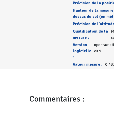
Précision de la positi
Hauteur de la mesure
dessus du sol (en mèt
Précision de l'altitude
Qualification de la
M
mesure :
s
Version
openradiat
logicielle
v0.9
:
Valeur mesure :
0.43
Commentaires :