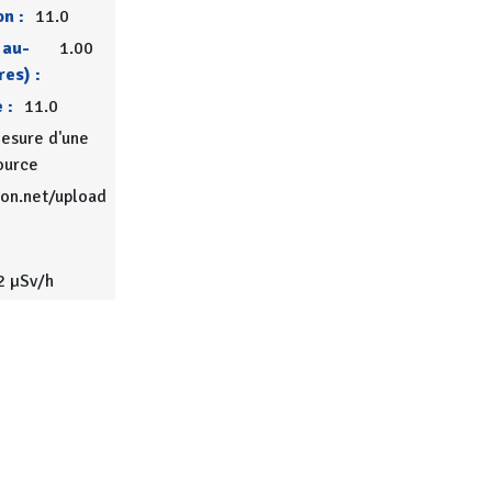
on :
11.0
 au-
1.00
res) :
 :
11.0
esure d'une
ource
ion.net/upload
2 µSv/h