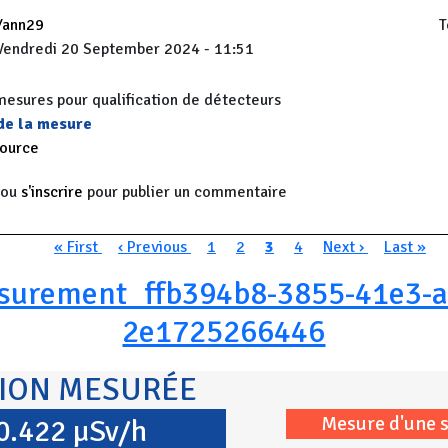
Yann29
T
Vendredi 20 September 2024 - 11:51
sures pour qualification de détecteurs
 de la mesure
source
ou
s'inscrire
pour publier un commentaire
n
Première page
Page précédente
Page
Page
Page courante
Page
Page suivante
Dernière
« First
‹ Previous
1
2
3
4
Next ›
Last »
surement_ffb394b8-3855-41e3-a
2e1725266446
TION MESURÉE
Mesure d'une 
0.422 µSv/h