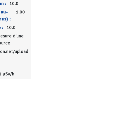
on :
10.0
 au-
1.00
res) :
 :
10.0
esure d'une
ource
ion.net/upload
1 µSv/h