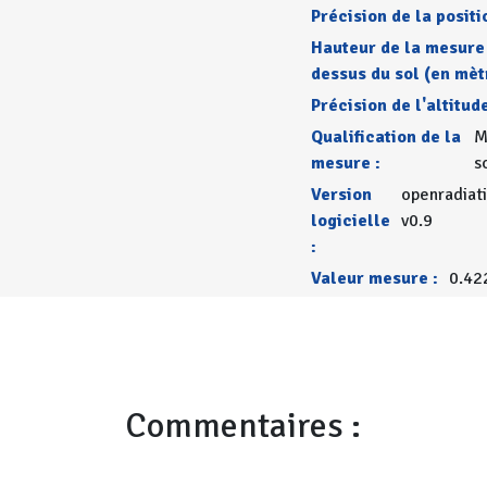
Précision de la positi
Hauteur de la mesure
dessus du sol (en mèt
Précision de l'altitude
Qualification de la
M
mesure :
s
Version
openradiat
logicielle
v0.9
:
Valeur mesure :
0.42
Commentaires :