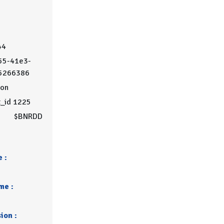
44
55-41e3-
5266386
on
t_id 1225
$BNRDD
 :
me :
ion :