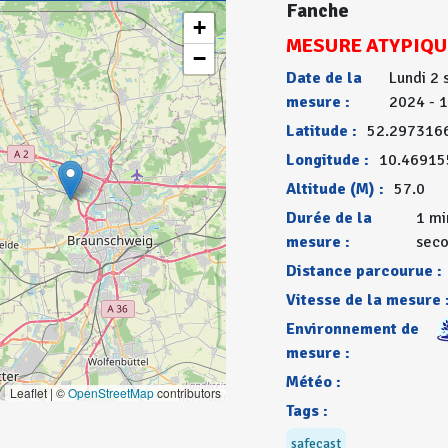
Fanche
+
MESURE ATYPIQU
−
Date de la
Lundi 2
mesure :
2024 - 
Latitude :
52.297316
Longitude :
10.46915
Altitude (M) :
57.0
Durée de la
1 mi
mesure :
sec
Distance parcourue :
Vitesse de la mesure 
Environnement de
mesure :
Météo :
Leaflet | ©
OpenStreetMap
contributors
Tags :
safecast