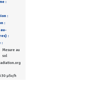
me :
ion :
on :
 au-
res) :
 :
Mesure au
sol
adiation.org
530 µSv/h