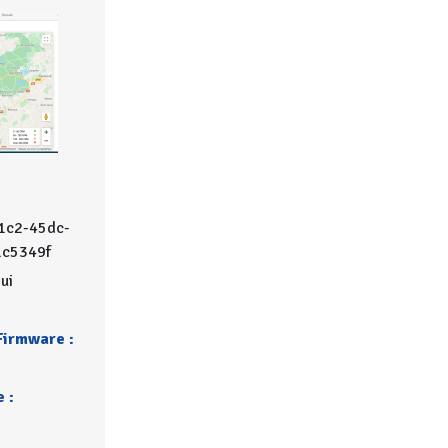
1c2-45dc-
1c5349f
ui
Firmware :
 :