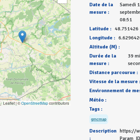
Date de la
Samedi 
mesure :
septembr
08:51
Latitude :
48.751426
Longitude :
6.629642
Altitude (M) :
Durée de la
39 mi
mesure :
seco
Distance parcourue :
Vitesse de la mesure 
Environnement de mes
Météo :
Leaflet | ©
OpenStreetMap
contributors
Tags :
gmcmap
Description
https://
:
Param_I