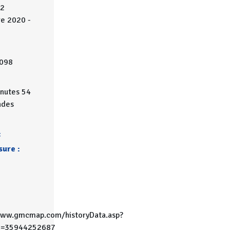
12
e 2020 -
098
nutes 54
ndes
:
ure :
www.gmcmap.com/historyData.asp?
D=35944252687