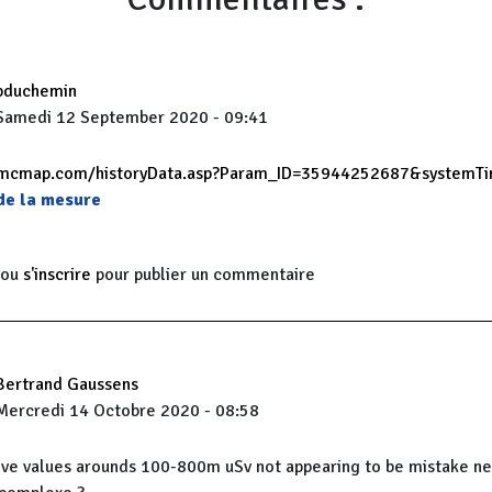
pduchemin
Samedi 12 September 2020 - 09:41
gmcmap.com/historyData.asp?Param_ID=35944252687&systemT
 de la mesure
ou
s'inscrire
pour publier un commentaire
Bertrand Gaussens
Mercredi 14 Octobre 2020 - 08:58
tive values arounds 100-800m uSv not appearing to be mistake ne