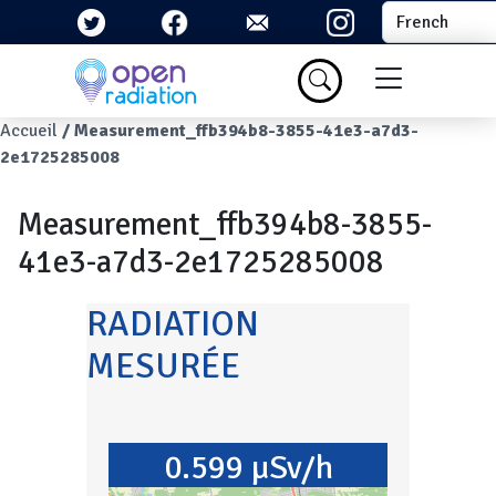
Aller au contenu principal
Select your la
Menu du com
Fil d'Ariane
Accueil
Measurement_ffb394b8-3855-41e3-a7d3-
2e1725285008
Measurement_ffb394b8-3855-
41e3-a7d3-2e1725285008
RADIATION
MESURÉE
0.599 µSv/h