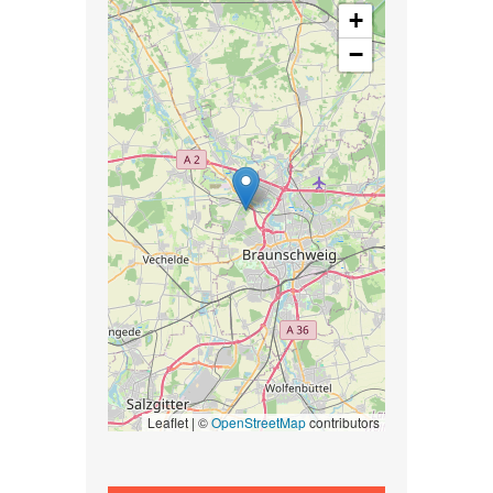
+
−
Leaflet | ©
OpenStreetMap
contributors