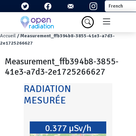
Aller au contenu principal
Select your la
Menu du com
Fil d'Ariane
Accueil
Measurement_ffb394b8-3855-41e3-a7d3-
2e1725266627
Measurement_ffb394b8-3855-
41e3-a7d3-2e1725266627
RADIATION
MESURÉE
0.377 µSv/h