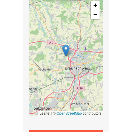
+
−
Leaflet | ©
OpenStreetMap
contributors