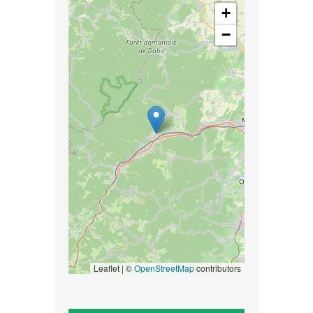
+
−
Leaflet | ©
OpenStreetMap
contributors