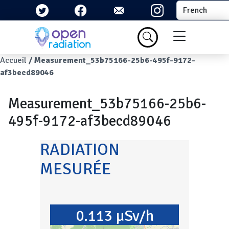
Aller au contenu principal
Select your la
Menu du com
Fil d'Ariane
Accueil
Measurement_53b75166-25b6-495f-9172-
af3becd89046
Measurement_53b75166-25b6-
495f-9172-af3becd89046
RADIATION
MESURÉE
0.113 µSv/h