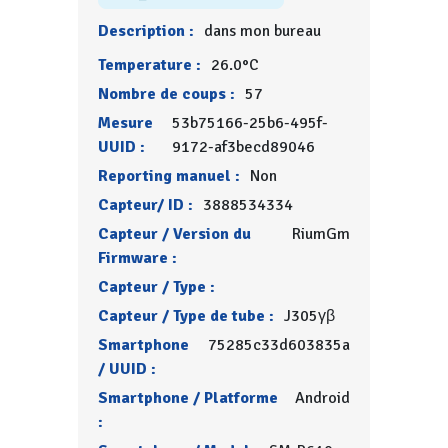
Description :
dans mon bureau
Temperature :
26.0°C
Nombre de coups :
57
Mesure
53b75166-25b6-495f-
UUID :
9172-af3becd89046
Reporting manuel :
Non
Capteur/ ID :
3888534334
Capteur / Version du
RiumGm
Firmware :
Capteur / Type :
Capteur / Type de tube :
J305γβ
Smartphone
75285c33d603835a
/ UUID :
Smartphone / Platforme
Android
: