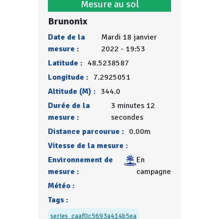
Mesure au sol
Brunonix
Date de la
Mardi 18 janvier
mesure :
2022 - 19:53
Latitude :
48.5238587
Longitude :
7.2925051
Altitude (M) :
344.0
Durée de la
3 minutes 12
mesure :
secondes
Distance parcourue :
0.00m
Vitesse de la mesure :
Environnement de
En
mesure :
campagne
Météo :
Tags :
series_caaf0c5693a414b5ea