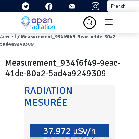
Aller au contenu principal
Select your la
Menu du com
Fil d'Ariane
Accueil
Measurement_934f6f49-9eac-41dc-80a2-
5ad4a9249309
Measurement_934f6f49-9eac-
41dc-80a2-5ad4a9249309
RADIATION
MESURÉE
37.972 µSv/h