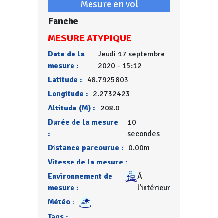
Mesure en vol
Fanche
MESURE ATYPIQUE
Date de la
Jeudi 17 septembre
mesure :
2020 - 15:12
Latitude :
48.7925803
Longitude :
2.2732423
Altitude (M) :
208.0
Durée de la mesure
10
:
secondes
Distance parcourue :
0.00m
Vitesse de la mesure :
Environnement de
À
mesure :
l'intérieur
Météo :
Tags :