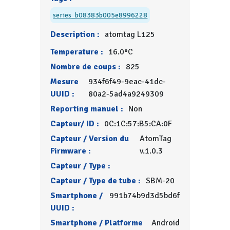
series_b08383b005e8996228
Description :
atomtag L125
Temperature :
16.0°C
Nombre de coups :
825
Mesure
934f6f49-9eac-41dc-
UUID :
80a2-5ad4a9249309
Reporting manuel :
Non
Capteur/ ID :
0C:1C:57:B5:CA:0F
Capteur / Version du
AtomTag
Firmware :
v.1.0.3
Capteur / Type :
Capteur / Type de tube :
SBM-20
Smartphone /
991b74b9d3d5bd6f
UUID :
Smartphone / Platforme
Android