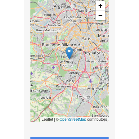
+
−
Leaflet | ©
OpenStreetMap
contributors