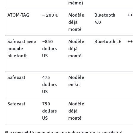
même)
ATOM-TAG
~ 200 €
Modèle
Bluetooth
++
déjà
4.0
monté
Safecast avec
~850
Modèle
Bluetooth LE
++
module
dollars
déjà
bluetooth
US
monté
Safecast
475
Modèle
dollars
en kit
US
Safecast
750
Modèle
dollars
déjà
US
monté
*La sensibilité indiquée est un indicateur de la sensibilité