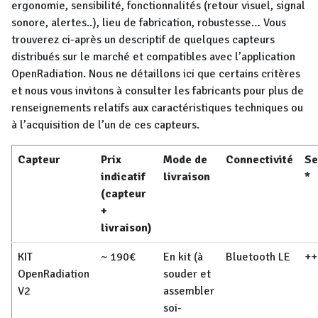
ergonomie, sensibilité, fonctionnalités (retour visuel, signal
sonore, alertes..), lieu de fabrication, robustesse… Vous
trouverez ci-après un descriptif de quelques capteurs
distribués sur le marché et compatibles avec l’application
OpenRadiation. Nous ne détaillons ici que certains critères
et nous vous invitons à consulter les fabricants pour plus de
renseignements relatifs aux caractéristiques techniques ou
à l’acquisition de l’un de ces capteurs.
Capteur
Prix
Mode de
Connectivité
Se
indicatif
livraison
*
(capteur
+
livraison)
KIT
~ 190€
En kit (à
Bluetooth LE
++
OpenRadiation
souder et
V2
assembler
soi-