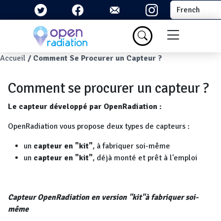
Aller au contenu principal
Select your la
Menu du com
Fil d'Ariane
Accueil
Comment Se Procurer un Capteur ?
Comment se procurer un capteur ?
Le capteur développé par OpenRadiation :
OpenRadiation vous propose deux types de capteurs :
un
capteur en "kit"
, à fabriquer soi-même
un
capteur en "kit"
, déjà monté et prêt à l'emploi
Capteur OpenRadiation en version "kit"à fabriquer soi-
même