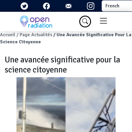
Aller au contenu principal
Select your la
Menu du com
Fil d'Ariane
Accueil
Page Actualités
Une Avancée Significative Pour La
Science Citoyenne
Une avancée significative pour la
science citoyenne