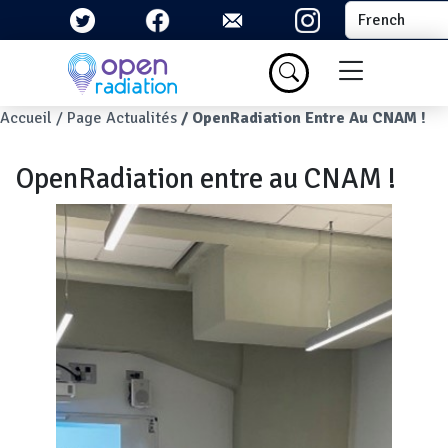
Aller au contenu principal
Select your la
Menu du com
Fil d'Ariane
Accueil
Page Actualités
OpenRadiation Entre Au CNAM !
OpenRadiation entre au CNAM !