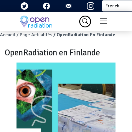
Aller au contenu principal
Select your la
Menu du com
Fil d'Ariane
Accueil
Page Actualités
OpenRadiation En Finlande
OpenRadiation en Finlande