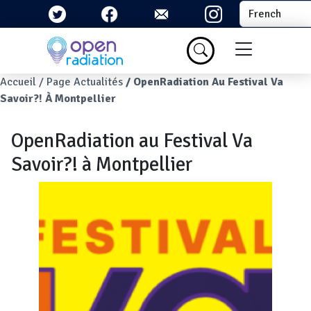
Aller au contenu principal
Select your la
Menu du com
Fil d'Ariane
Accueil
Page Actualités
OpenRadiation Au Festival Va
Savoir?! À Montpellier
OpenRadiation au Festival Va
Savoir?! à Montpellier