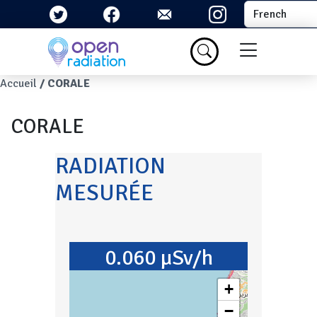
Aller au contenu principal
Select your la
Menu du com
Fil d'Ariane
Accueil
CORALE
CORALE
RADIATION
MESURÉE
0.060 µSv/h
+
−