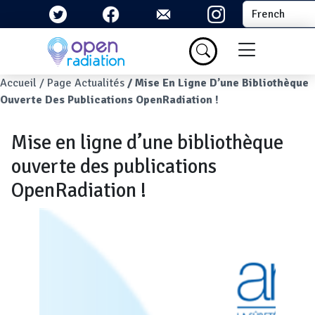
Aller au contenu principal
Select your la
Menu du com
Fil d'Ariane
Accueil
Page Actualités
Mise En Ligne D’une Bibliothèque
Ouverte Des Publications OpenRadiation !
Mise en ligne d’une bibliothèque
ouverte des publications
OpenRadiation !