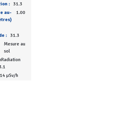
ion :
31.3
e au-
1.00
ètres)
de :
31.3
Mesure au
sol
Radiation
3.1
114 µSv/h