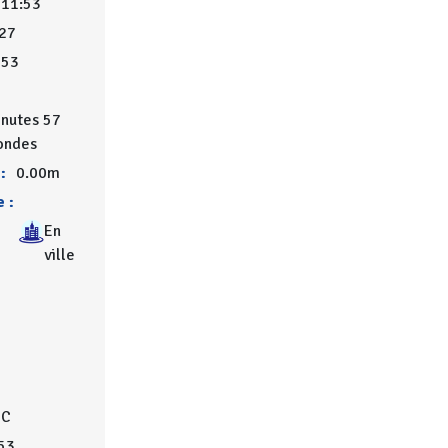
 11:53
27
653
inutes 57
ondes
:
0.00m
 :
En
ville
°C
53