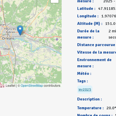
mesure :
2025 -
Latitude :
47.91185
Longitude :
1.9707
Altitude (M) :
151.0
Durée de la
2 m
mesure :
sec
Distance parcourue 
Vitesse de la mesure
Environnement de
mesure :
Météo :
Tags :
Leaflet | ©
OpenStreetMap
contributors
jnr2025
Description :
Temperature :
20.0
Nombre de coups :