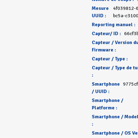
Mesure
4f039812-
UUID :
bc5a-c310
Reporting manuel :
Capteur/ ID :
66cf3
Capteur / Version d
Firmware :
Capteur / Type :
Capteur / Type de t
:
Smartphone
9775c
/ UUID :
Smartphone /
Platforme :
Smartphone / Mode
:
Smartphone / OS Ver