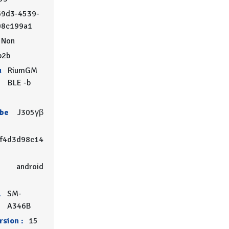
69d3-4539-
08c199a1
Non
b2b
u
RiumGM
BLE -b
ube
J305γβ
ff4d3d98c14
android
l
SM-
A346B
sion :
15