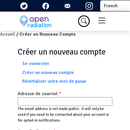
Aller au contenu principal
Select your la
Menu du com
Fil d'Ariane
Accueil
Créer un Nouveau Compte
Créer un nouveau compte
Onglets principaux
Se connecter
Créer un nouveau compte
Réinitialiser votre mot de passe
Adresse de courriel
The email address is not made public. It will only be
used if you need to be contacted about your account or
for opted-in notifications.