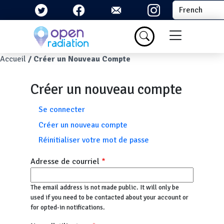
Aller au contenu principal
Select your la
Menu du com
Fil d'Ariane
Accueil
Créer un Nouveau Compte
Créer un nouveau compte
Onglets principaux
Se connecter
Créer un nouveau compte
Réinitialiser votre mot de passe
Adresse de courriel
The email address is not made public. It will only be
used if you need to be contacted about your account or
for opted-in notifications.