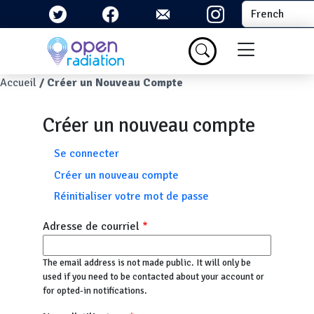
Aller au contenu principal
Select your la
Menu du com
Fil d'Ariane
Accueil
Créer un Nouveau Compte
Créer un nouveau compte
Onglets principaux
Se connecter
Créer un nouveau compte
Réinitialiser votre mot de passe
Adresse de courriel
The email address is not made public. It will only be
used if you need to be contacted about your account or
for opted-in notifications.