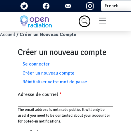
Aller au contenu principal
Select your la
Menu du com
Fil d'Ariane
Accueil
Créer un Nouveau Compte
Créer un nouveau compte
Onglets principaux
Se connecter
Créer un nouveau compte
Réinitialiser votre mot de passe
Adresse de courriel
The email address is not made public. It will only be
used if you need to be contacted about your account or
for opted-in notifications.