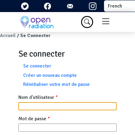
Aller au contenu principal
Select your la
Menu du com
Fil d'Ariane
Accueil
Se Connecter
Se connecter
Onglets principaux
Se connecter
Créer un nouveau compte
Réinitialiser votre mot de passe
Nom d'utilisateur
Mot de passe