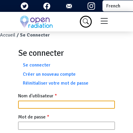
Aller au contenu principal
Select your la
Menu du com
Fil d'Ariane
Accueil
Se Connecter
Se connecter
Onglets principaux
Se connecter
Créer un nouveau compte
Réinitialiser votre mot de passe
Nom d'utilisateur
Mot de passe