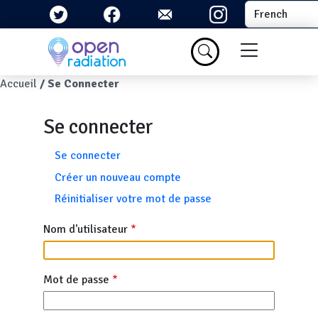
Aller au contenu principal
Select your la
Menu du com
Fil d'Ariane
Accueil
Se Connecter
Se connecter
Onglets principaux
Se connecter
Créer un nouveau compte
Réinitialiser votre mot de passe
Nom d'utilisateur
Mot de passe