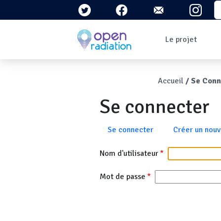
Aller au contenu principal
S
Navigation 
Le projet
Qui sommes-nous ?
Le contexte
Fil d'Ari
Accueil
Se Conn
Qu'est-ce que la
radioactivité ?
Se connecter
Question/Réponses
Lettres
d'information
Onglets principau
Se connecter
Créer un nou
Nom d'utilisateur
Mot de passe