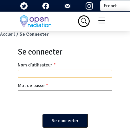
Aller au contenu principal
Select your la
Menu du com
Fil d'Ariane
Accueil
Se Connecter
Se connecter
Nom d'utilisateur
Mot de passe