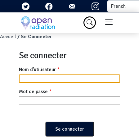
Aller au contenu principal
Select your la
Menu du com
Fil d'Ariane
Accueil
Se Connecter
Se connecter
Nom d'utilisateur
Mot de passe