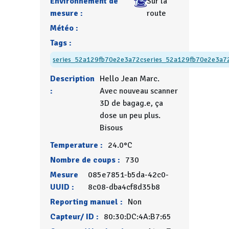
Environnement de
Sur la
mesure :
route
Météo :
Tags :
series_52a129fb70e2e3a72c
series_52a129fb70e2e3a7
Description
Hello Jean Marc.
:
Avec nouveau scanner
3D de bagag.e, ça
dose un peu plus.
Bisous
Temperature :
24.0°C
Nombre de coups :
730
Mesure
085e7851-b5da-42c0-
UUID :
8c08-dba4cf8d35b8
Reporting manuel :
Non
Capteur/ ID :
80:30:DC:4A:B7:65