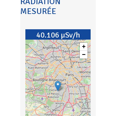
RADIATION
MESURÉE
40.106 µSv/h
+
−