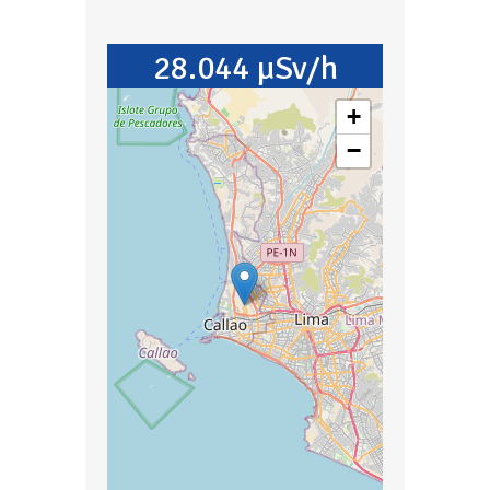
28.044 µSv/h
+
−