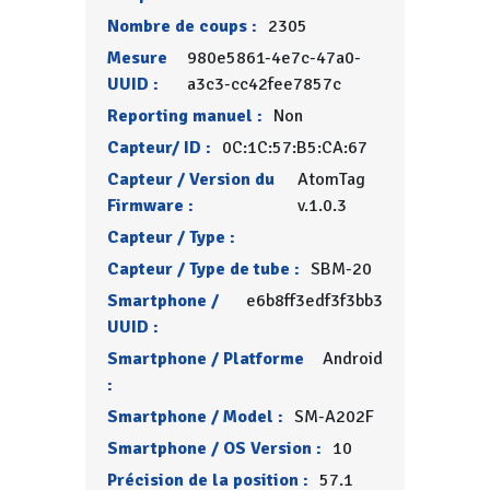
Nombre de coups :
2305
Mesure
980e5861-4e7c-47a0-
UUID :
a3c3-cc42fee7857c
Reporting manuel :
Non
Capteur/ ID :
0C:1C:57:B5:CA:67
Capteur / Version du
AtomTag
Firmware :
v.1.0.3
Capteur / Type :
Capteur / Type de tube :
SBM-20
Smartphone /
e6b8ff3edf3f3bb3
UUID :
Smartphone / Platforme
Android
:
Smartphone / Model :
SM-A202F
Smartphone / OS Version :
10
Précision de la position :
57.1