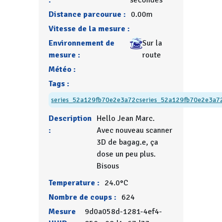
:
secondes
Distance parcourue :
0.00m
Vitesse de la mesure :
Environnement de
Sur la
mesure :
route
Météo :
Tags :
series_52a129fb70e2e3a72c
series_52a129fb70e2e3a7
Description
Hello Jean Marc.
:
Avec nouveau scanner
3D de bagag.e, ça
dose un peu plus.
Bisous
Temperature :
24.0°C
Nombre de coups :
624
Mesure
9d0a058d-1281-4ef4-