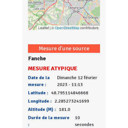
Leaflet | ©
OpenStreetMap
contributors
Mesure d'une source
Fanche
MESURE ATYPIQUE
Date de la
Dimanche 12 février
mesure :
2023 - 11:13
Latitude :
48.795114846668
Longitude :
2.285273241699
Altitude (M) :
181.0
Durée de la mesure
10
:
secondes