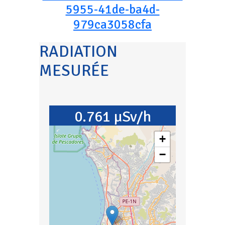
5955-41de-ba4d-
979ca3058cfa
RADIATION
MESURÉE
0.761 µSv/h
+
−