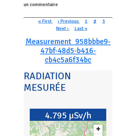
un commentaire
Pagination
Première page
Page précédente
Page
Page courante
Page
Page suivan
« First
‹ Previous
1
2
3
Dernière page
Next ›
Last »
Measurement_958bbbe9-
47bf-48d5-b416-
cb4c5a6f34bc
RADIATION
MESURÉE
4.795 µSv/h
+