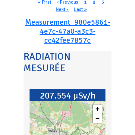
Pagination
Première page
Page précédente
Page
Page courante
Page
Page suivan
« First
‹ Previous
1
2
3
Dernière page
Next ›
Last »
Measurement_980e5861-
4e7c-47a0-a3c3-
cc42fee7857c
RADIATION
MESURÉE
207.554 µSv/h
+
−