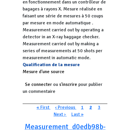
en fonctionnement dans un contrôleur de
bagages à rayons X. Mesure réalisée en
faisant une série de mesures à 50 coups
par mesure en mode automatique .
Measurement carried out by operating a
detector in an X-ray baggage checker.
Measurement carried out by making a
series of measurements at 50 shots per
measurement in automatic mode.
Qualification de la mesure
Mesure d'une source
Se connecter
ou
s'inscrire
pour publier
un commentaire
Pagination
Première page
Page précédente
Page
Page courante
Page
Page suivan
« First
‹ Previous
1
2
3
Dernière page
Next ›
Last »
Measurement_d0edb98b-