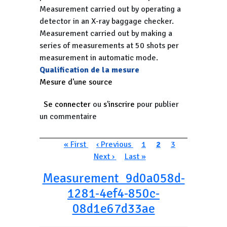
Measurement carried out by operating a
detector in an X-ray baggage checker.
Measurement carried out by making a
series of measurements at 50 shots per
measurement in automatic mode.
Qualification de la mesure
Mesure d'une source
Se connecter
ou
s'inscrire
pour publier
un commentaire
Pagination
Première page
Page précédente
Page
Page courante
Page
Page suivan
« First
‹ Previous
1
2
3
Dernière page
Next ›
Last »
Measurement_9d0a058d-
1281-4ef4-850c-
08d1e67d33ae