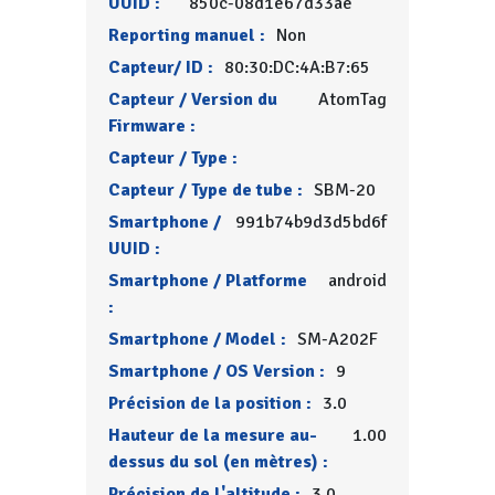
UUID :
850c-08d1e67d33ae
Reporting manuel :
Non
Capteur/ ID :
80:30:DC:4A:B7:65
Capteur / Version du
AtomTag
Firmware :
Capteur / Type :
Capteur / Type de tube :
SBM-20
Smartphone /
991b74b9d3d5bd6f
UUID :
Smartphone / Platforme
android
:
Smartphone / Model :
SM-A202F
Smartphone / OS Version :
9
Précision de la position :
3.0
Hauteur de la mesure au-
1.00
dessus du sol (en mètres) :
Précision de l'altitude :
3.0