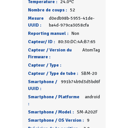
Temperature :
24.0°C
Nombre de coups :
52
Mesure
d0edb98b-5955-41de-
UUID :
ba4d-979ca3058cfa
Reporting manuel :
Non
Capteur/ ID :
80:30:DC:4A:B7:65
Capteur / Version du
AtomTag
Firmware :
Capteur / Type :
Capteur / Type de tube :
SBM-20
Smartphone /
991b74b9d3d5bd6f
UUID :
Smartphone / Platforme
android
:
Smartphone / Model :
SM-A202F
Smartphone / OS Version :
9