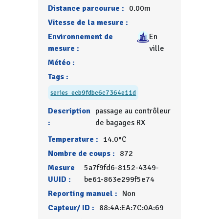
Distance parcourue :
0.00m
Vitesse de la mesure :
Environnement de
En
mesure :
ville
Météo :
Tags :
series_ecb9fdbc6c7364e11d
Description
passage au contrôleur
:
de bagages RX
Temperature :
14.0°C
Nombre de coups :
872
Mesure
5a7f9fd6-8152-4349-
UUID :
be61-863e299f5e74
Reporting manuel :
Non
Capteur/ ID :
88:4A:EA:7C:0A:69