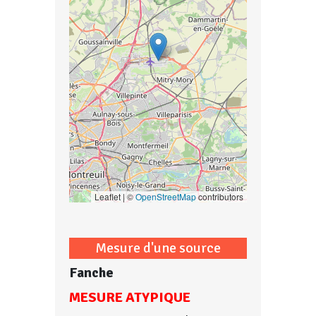
Leaflet | ©
OpenStreetMap
contributors
Mesure d'une source
Fanche
MESURE ATYPIQUE