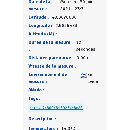
Date de la
Mercredi 30 juin
mesure :
2021 - 23:31
Latitude :
49.0070096
Longitude :
2.5855433
Altitude (M) :
Durée de la mesure
12
:
secondes
Distance parcourue :
0.00m
Vitesse de la mesure :
Environnement de
En
mesure :
avion
Météo :
Tags :
series_7e800e815923ab8e28
Description :
Temperature :
14.0°C