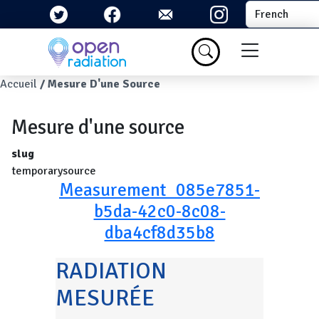
Aller au contenu principal
Select your la
Menu du com
Fil d'Ariane
Accueil
Mesure D'une Source
Mesure d'une source
slug
temporarysource
Measurement_085e7851-
b5da-42c0-8c08-
dba4cf8d35b8
RADIATION
MESURÉE