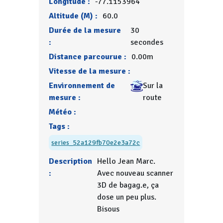
Longitude :
-77.1153964
Altitude (M) :
60.0
Durée de la mesure
30
:
secondes
Distance parcourue :
0.00m
Vitesse de la mesure :
Environnement de
Sur la
mesure :
route
Météo :
Tags :
series_52a129fb70e2e3a72c
Description
Hello Jean Marc.
:
Avec nouveau scanner
3D de bagag.e, ça
dose un peu plus.
Bisous