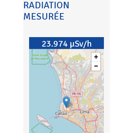
RADIATION
MESURÉE
23.974 µSv/h
+
−